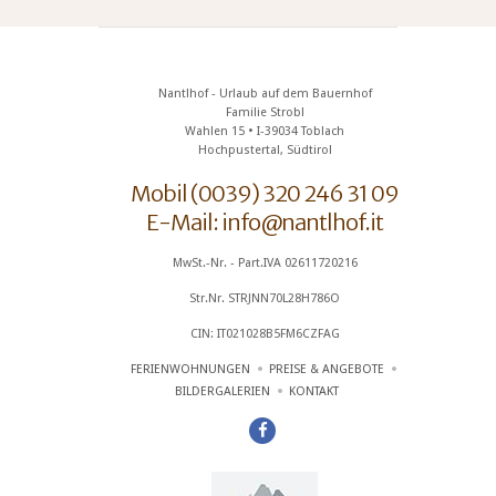
Nantlhof - Urlaub auf dem Bauernhof
Familie Strobl
Wahlen 15 • I-39034 Toblach
Hochpustertal, Südtirol
Mobil
(0039) 320 246 31 09
E-Mail:
info@nantlhof.it
MwSt.-Nr. - Part.IVA 02611720216
Str.Nr. STRJNN70L28H786O
CIN: IT021028B5FM6CZFAG
FERIENWOHNUNGEN
PREISE & ANGEBOTE
BILDERGALERIEN
KONTAKT